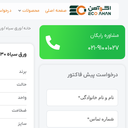
رش
صفحه اصلی
محصولات
درخواس
ه
حتوا
خانه
/
ورق سیاه
/ ورق سیاه 30 کا
مشاوره رایگان
021-91001027
ورق سیاه 30 کاویان 6000*1250 فابريك بنگاه تهران
برند
درخواست پیش فاکتور
حالت
نام
واحد
و
نام
ضخامت
شماره
خانوادگی
موبایل
سایز
(ضروری)