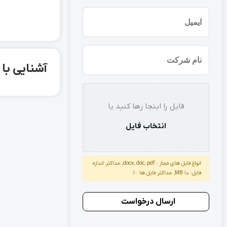
(ضروری)
ایمیل
نام
آشنایی با ورق سیاه 30 کاویان
شرکت
استعلام
فایل را اینجا رها کنید یا
انتخاب فایل
انواع فایل های مجاز : docx, doc, pdf, حداکثر اندازه
فایل: 10 MB, حداکثر فایل ها : 1.