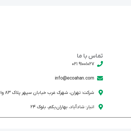
تماس با ما
91001027 021
info@ecoahan.com
شرکت: تهران، شهرک غرب خیابان سپهر پلاک 83 واحد یک
انبار: شادآباد، بهاران یکم، بلوک 24