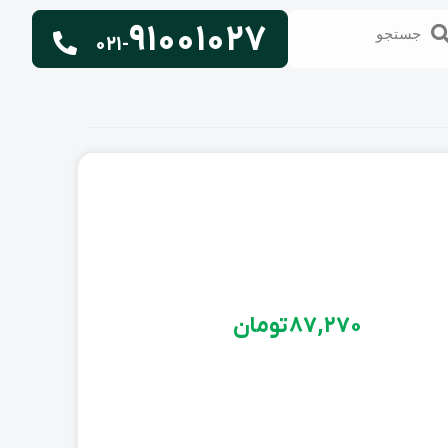
91001027
تجو
جستجو
021-
87,270
تومان