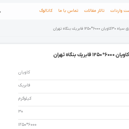
جس
ت واردات
تالار مقالات
تماس با ما
کاتالوگ
ویان 6000*1250 فابريك بنگاه تهران
کاویان
فابریک
کیلوگرم
30
6000*1250