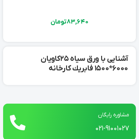
83,640
تومان
آشنایی با ورق سیاه 25 کاویان
6000*1500 فابريك کارخانه
مشاوره رایگان
021-91001027