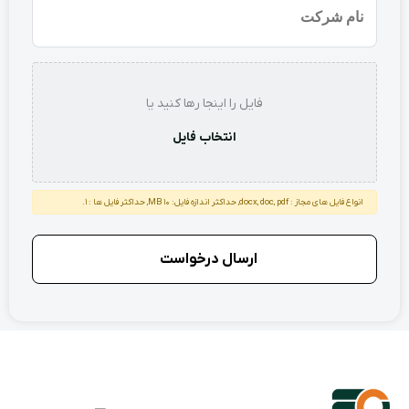
شرکت
استعلام
فایل را اینجا رها کنید یا
انتخاب فایل
انواع فایل های مجاز : docx, doc, pdf, حداکثر اندازه فایل: 10 MB, حداکثر فایل ها : 1.