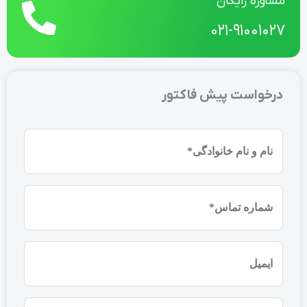
مشاوره رایگان
021-91001027
درخواست پیش فاکتور
نام
و
نام
شماره
خانوادگی
موبایل
(ضروری)
(ضروری)
ایمیل
نام