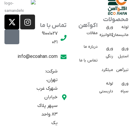
X
E
I
محصولات
a
-
n
اکوآهن
تماس با ما
لوله
ورق
p
t
s
مقالات
91001027
مانیسمان
گالوانیزه
w
a
t
021
r
i
a
درباره ما
ورق
ورق
a
t
g
استیل
رنگی
info@ecoahan.com
تماس با ما
r
t
t
e
a
تیرآهن
میلگرد
شرکت:
r
m
تهران،
ورق
لوله
شهرک غرب
سیاه
داربستی
خیابان
سپهر پلاک
83 واحد
یک