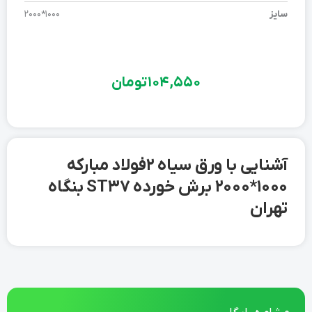
سایز
1000*2000
104,550
تومان
آشنایی با ورق سیاه 2 فولاد مبارکه
1000*2000 برش خورده ST37 بنگاه
تهران