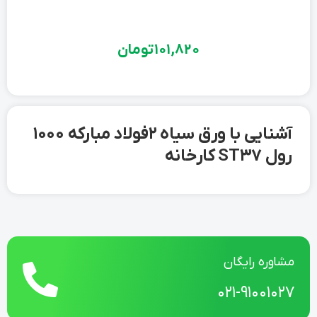
101,820
تومان
آشنایی با ورق سیاه 2 فولاد مبارکه 1000
رول ST37 کارخانه
مشاوره رایگان
021-91001027