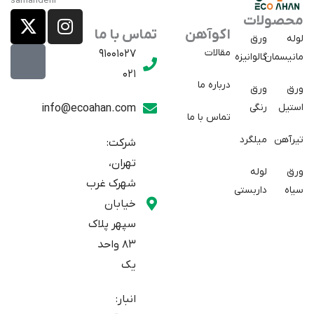
X
E
I
محصولات
a
-
n
اکوآهن
تماس با ما
لوله
ورق
p
t
s
مقالات
91001027
مانیسمان
گالوانیزه
w
a
t
021
r
i
a
درباره ما
ورق
ورق
a
t
g
استیل
رنگی
info@ecoahan.com
تماس با ما
r
t
t
e
a
تیرآهن
میلگرد
شرکت:
r
m
تهران،
ورق
لوله
شهرک غرب
سیاه
داربستی
خیابان
سپهر پلاک
83 واحد
یک
انبار: