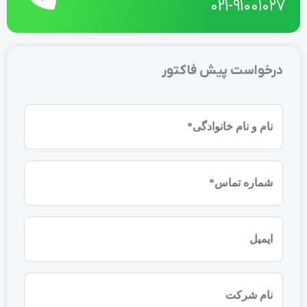
021-91001027
درخواست پیش فاکتور
نام
و
نام
شماره
خانوادگی
موبایل
(ضروری)
(ضروری)
ایمیل
نام
شرکت