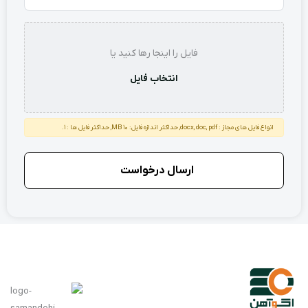
استعلام
فایل را اینجا رها کنید یا
انتخاب فایل
انواع فایل های مجاز : docx, doc, pdf, حداکثر اندازه فایل: 10 MB, حداکثر فایل ها : 1.