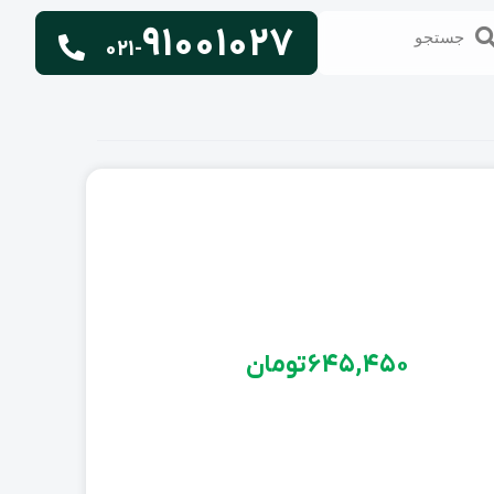
91001027
تجو
جستجو
021-
645,450
تومان