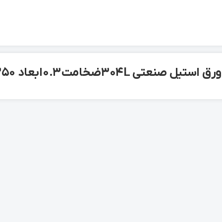
صنعتی 304L ضخامت 0.3 ابعاد 1250 میلیمتر