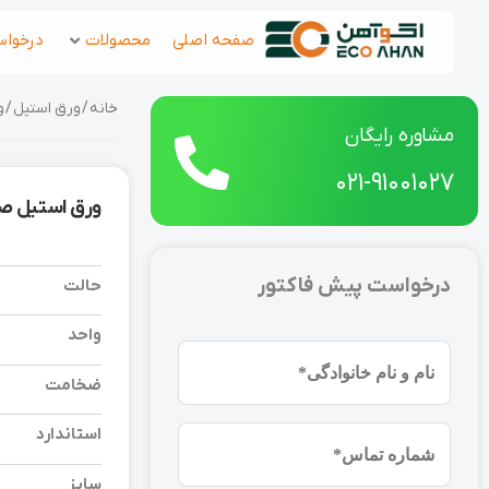
رش
صفحه اصلی
محصولات
درخواس
ه
حتوا
خانه
/
ورق استیل
/ ورق 
مشاوره رایگان
021-91001027
ورق استیل صنعتی 304L ضخامت 0.3 اب
درخواست پیش فاکتور
حالت
واحد
نام
ضخامت
و
نام
استاندارد
شماره
خانوادگی
موبایل
(ضروری)
سایز