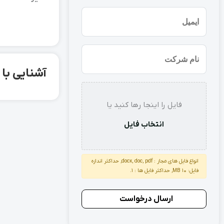
(ضروری)
ایمیل
نام
شرکت
آشنایی با ورق استیل 
استعلام
فایل را اینجا رها کنید یا
انتخاب فایل
انواع فایل های مجاز : docx, doc, pdf, حداکثر اندازه
فایل: 10 MB, حداکثر فایل ها : 1.