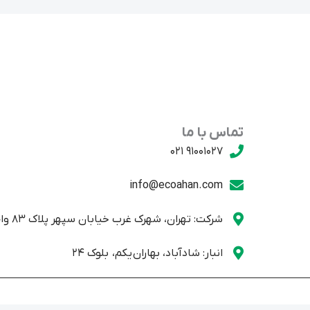
تماس با ما
91001027 021
info@ecoahan.com
شرکت: تهران، شهرک غرب خیابان سپهر پلاک 83 واحد یک
انبار: شادآباد، بهاران یکم، بلوک 24