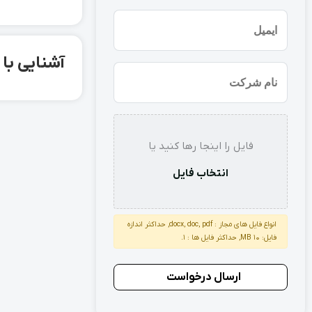
(ضروری)
ایمیل
آشنایی با میلگرد آج
نام
شرکت
استعلام
فایل را اینجا رها کنید یا
انتخاب فایل
انواع فایل های مجاز : docx, doc, pdf, حداکثر اندازه
فایل: 10 MB, حداکثر فایل ها : 1.