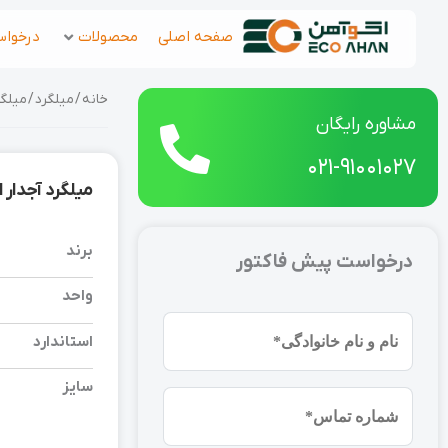
رش
صفحه اصلی
محصولات
درخواس
ه
حتوا
خانه
/
میلگرد
/ میلگرد آجدار 
مشاوره رایگان
021-91001027
میلگرد آجدار ابرکوه 20 A3 شاخه 2
برند
درخواست پیش فاکتور
واحد
نام
استاندارد
و
نام
سایز
شماره
خانوادگی
موبایل
(ضروری)