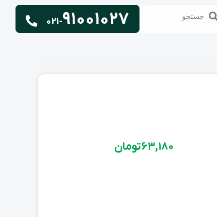
91001027
تجو
جستجو
021-
63,180
تومان