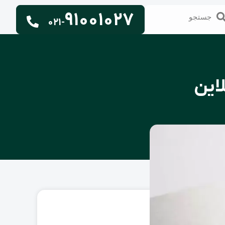
91001027
تجو
جستجو
021-
این