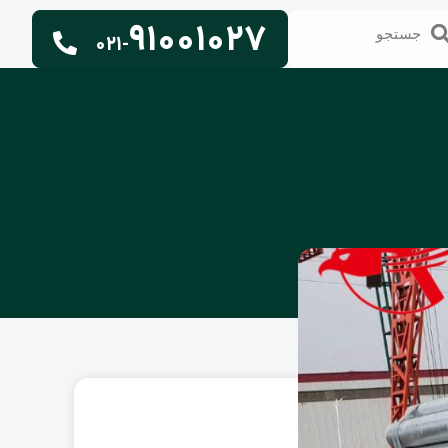
91001027
تجو
جستجو
021-