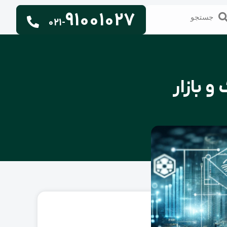
91001027
تجو
جستجو
021-
 بازار