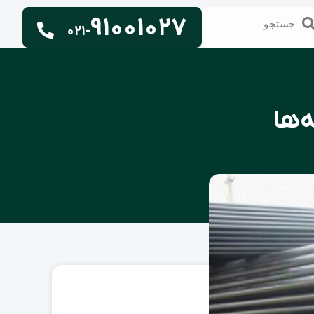
91001027
تجو
جستجو
021-
‌ها