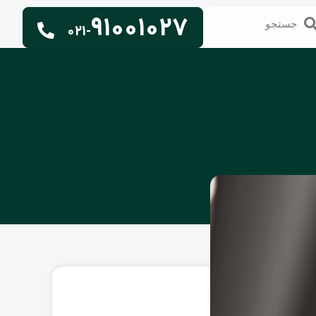
91001027
تجو
جستجو
021-