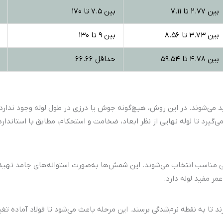
بین 2.77 تا 7.11
بین 7.5 تا 170
بین 3.73 تا 8.56
بین 9 تا 130
بین 4.78 تا 59.54
حداقل 66.66
ی مانیسمان صنعتی به روش بدون درز (Seamless) تولید می‌شوند. در این روش، هیچ‌گونه جوش یا درزی د
می‌گیرد تا لوله نهایی از نظر ابعاد، ضخامت و استحکام، مطابق با استاندا
 مناسب انتخاب می‌شوند. این شمش‌ها به‌صورت استوانه‌های جامد تهیه شده
ر مفید لوله دارد.
رند تا به نقطه نرم‌شدگی برسند. این مرحله باعث می‌شود تا فولاد آماده 