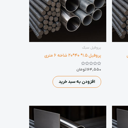
پروفیل سبک
پروفیل 1.5* 40*20 شاخه 6 متری
نمره
164,550
تومان
0
از
5
افزودن به سبد خرید