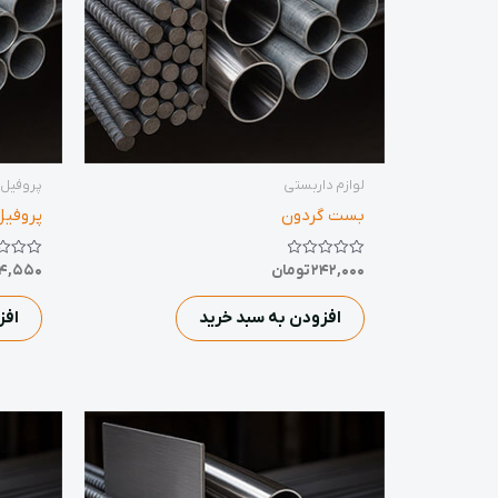
لوازم داربستی
پروفیل
بست گردون
پروفیل 0.9*10*20 شاخه 6
نمره
نمره
242,000
تومان
64,550
0
0
از
از
5
5
افزودن به سبد خرید
افز