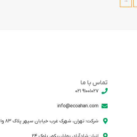
←
تماس با ما
91001027 021
info@ecoahan.com
شرکت: تهران، شهرک غرب خیابان سپهر پلاک 83 واحد یک
انبار: شادآباد، بهاران یکم، بلوک 24