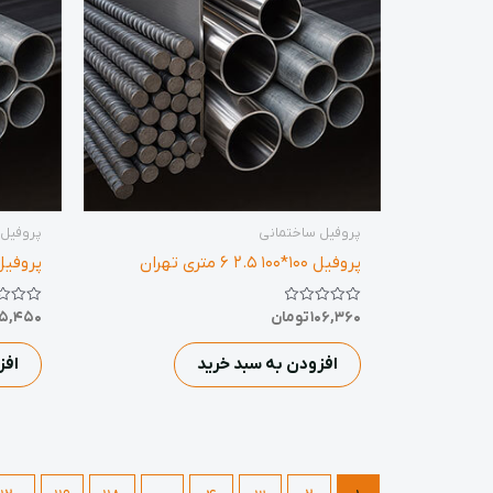
پروفیل ساختمانی
پروفیل 
پروفیل 100*100 2.5 6 متری تهران
پروفیل 100*100 3 6 متری 
نمره
نمره
106,360
تومان
05,450
0
0
از
از
5
5
افزودن به سبد خرید
افز