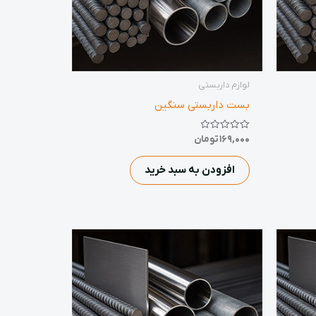
لوازم داربستی
بست داربستی سنگین
نمره
169,000
تومان
0
از
5
افزودن به سبد خرید