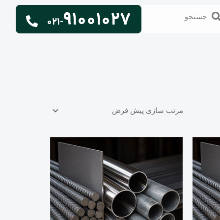
91001027
تجو
جستجو
021-