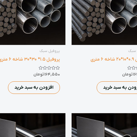
 سبک
پروفیل سبک
 متری
پروفیل 1.5* 30*30 شاخه 6 متری
نمره
1
تومان
164,550
تومان
0
از
5
ودن به سبد خرید
افزودن به سبد خرید