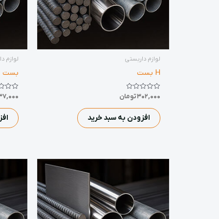
لوازم داربستی
لوازم د
H بست
بست ت
نمره
نمره
302,000
تومان
37,000
0
0
از
از
5
5
افزودن به سبد خرید
افز