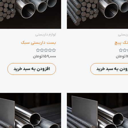
اربستی
لوازم داربستی
ک پیچ
بست داربستی سبک
نمره
1
تومان
159,000
تومان
0
از
5
ودن به سبد خرید
افزودن به سبد خرید