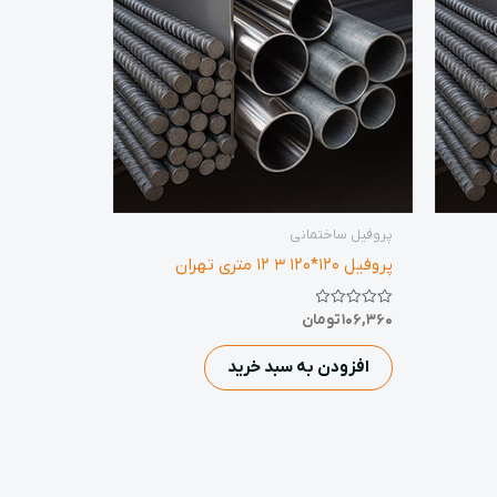
پروفیل ساختمانی
پروفیل 120*120 3 12 متری تهران
نمره
106,360
تومان
0
از
5
افزودن به سبد خرید