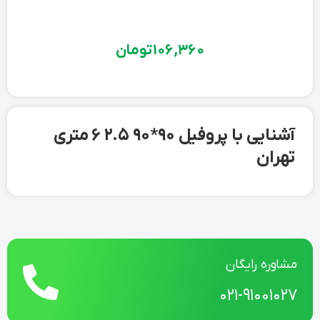
106,360
تومان
آشنایی با پروفیل 90*90 2.5 6 متری
تهران
مشاوره رایگان
021-91001027