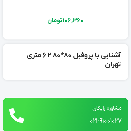
106,360
تومان
آشنایی با پروفیل 80*80 2 6 متری
تهران
مشاوره رایگان
021-91001027