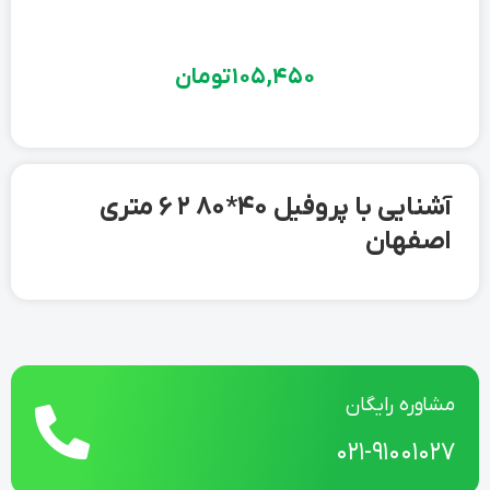
105,450
تومان
آشنایی با پروفیل 40*80 2 6 متری
اصفهان
مشاوره رایگان
021-91001027