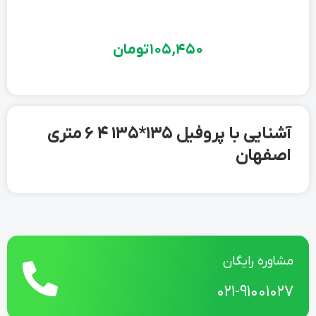
105,450
تومان
آشنایی با پروفیل 135*135 4 6 متری
اصفهان
مشاوره رایگان
021-91001027