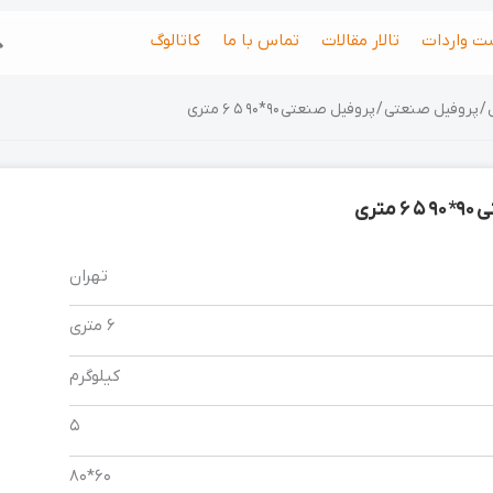
جس
ت واردات
تالار مقالات
تماس با ما
کاتالوگ
/
پروفیل صنعتی
/ پروفیل صنعتی 90*90 5 6 متری
تری
تهران
6 متری
کیلوگرم
5
60*80