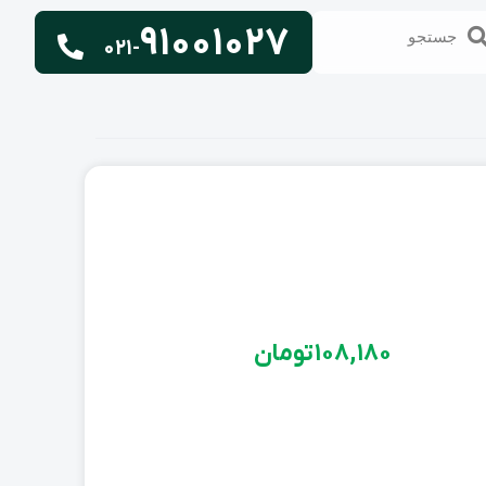
91001027
تجو
جستجو
021-
108,180
تومان