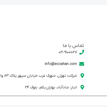
تماس با ما
91001027 021
info@ecoahan.com
شرکت: تهران، شهرک غرب خیابان سپهر پلاک 83 واحد یک
انبار: شادآباد، بهاران یکم، بلوک 24