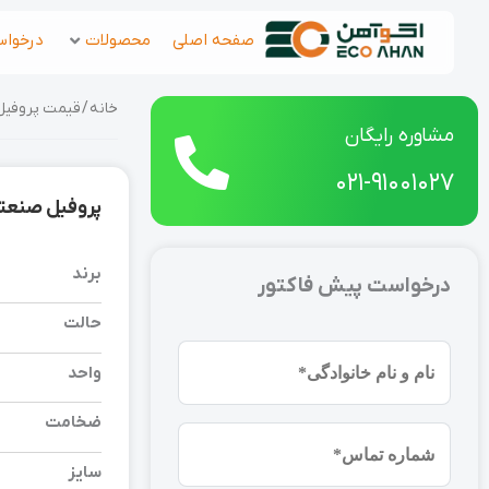
رش
صفحه اصلی
محصولات
درخواس
ه
حتوا
خانه
/
قیمت پروفیل
مشاوره رایگان
021-91001027
پروفیل صنعتی 90*90 5 6 م
برند
درخواست پیش فاکتور
حالت
نام
واحد
و
نام
ضخامت
شماره
خانوادگی
موبایل
سایز
(ضروری)