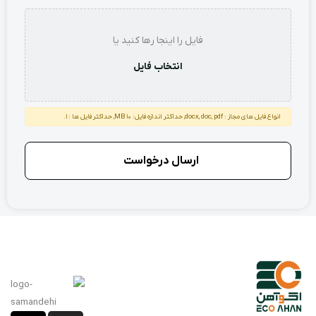
استعلام
فایل را اینجا رها کنید یا
انتخاب فایل
انواع فایل های مجاز : docx, doc, pdf, حداکثر اندازه فایل: 10 MB, حداکثر فایل ها : 1.