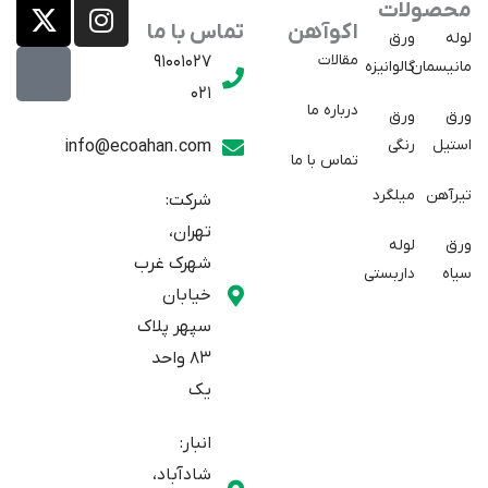
X
E
I
محصولات
a
-
n
اکوآهن
تماس با ما
لوله
ورق
p
t
s
مقالات
91001027
مانیسمان
گالوانیزه
w
a
t
021
r
i
a
درباره ما
ورق
ورق
a
t
g
استیل
رنگی
info@ecoahan.com
تماس با ما
r
t
t
e
a
تیرآهن
میلگرد
شرکت:
r
m
تهران،
ورق
لوله
شهرک غرب
سیاه
داربستی
خیابان
سپهر پلاک
83 واحد
یک
انبار:
شادآباد،