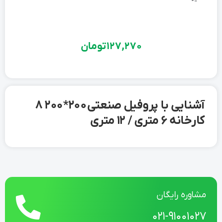
127,270
تومان
آشنایی با پروفیل صنعتی 200*200 8
کارخانه 6 متری / 12 متری
مشاوره رایگان
021-91001027