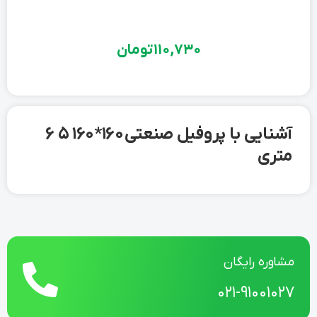
110,730
تومان
آشنایی با پروفیل صنعتی 160*160 5 6
متری
مشاوره رایگان
021-91001027