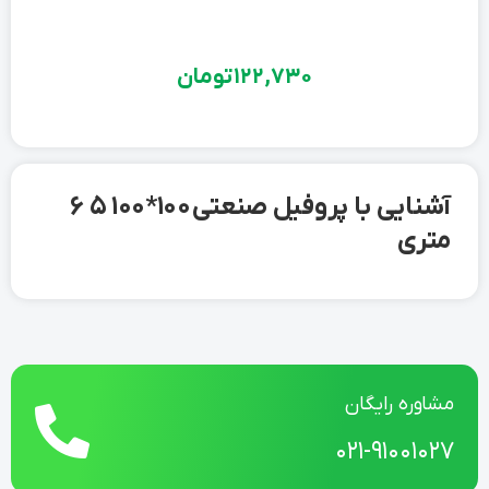
122,730
تومان
آشنایی با پروفیل صنعتی 100*100 5 6
متری
مشاوره رایگان
021-91001027