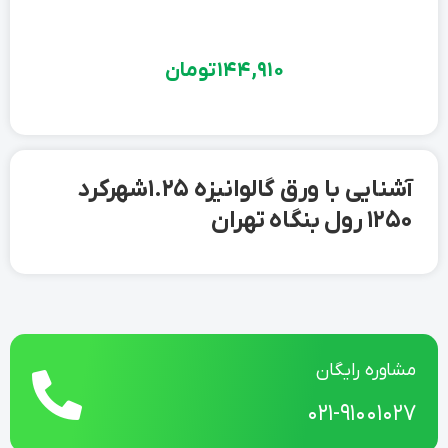
144,910
تومان
آشنایی با ورق گالوانیزه 1.25 شهرکرد
1250 رول بنگاه تهران
مشاوره رایگان
021-91001027