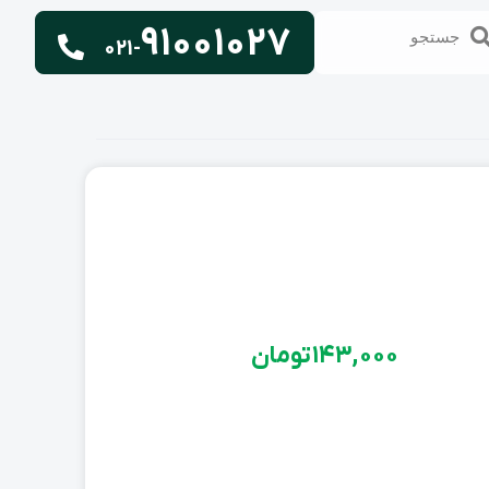
91001027
تجو
جستجو
021-
143,000
تومان