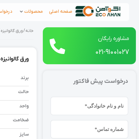
رش
صفحه اصلی
محصولات
درخواس
ه
حتوا
خانه
/
ورق گالوانیزه
/ 
مشاوره رایگان
021-91001027
ورق گالوانیزه 1 هفت الماس 1250 رول بنگاه تهران
برند
درخواست پیش فاکتور
حالت
نام
واحد
و
نام
ضخامت
شماره
خانوادگی
موبایل
سایز
(ضروری)