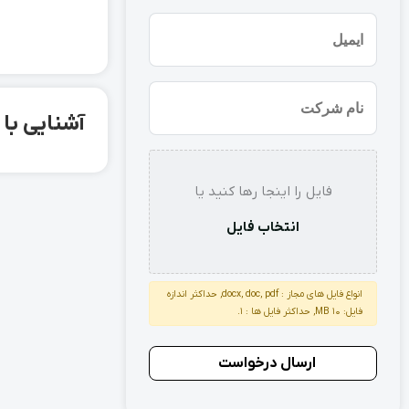
(ضروری)
ایمیل
نام
آشنایی با ورق گالوانیزه 
شرکت
استعلام
فایل را اینجا رها کنید یا
انتخاب فایل
انواع فایل های مجاز : docx, doc, pdf, حداکثر اندازه
فایل: 10 MB, حداکثر فایل ها : 1.