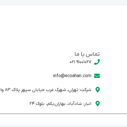
تماس با ما
91001027 021
info@ecoahan.com
شرکت: تهران، شهرک غرب خیابان سپهر پلاک 83 واحد یک
انبار: شادآباد، بهاران یکم، بلوک 24