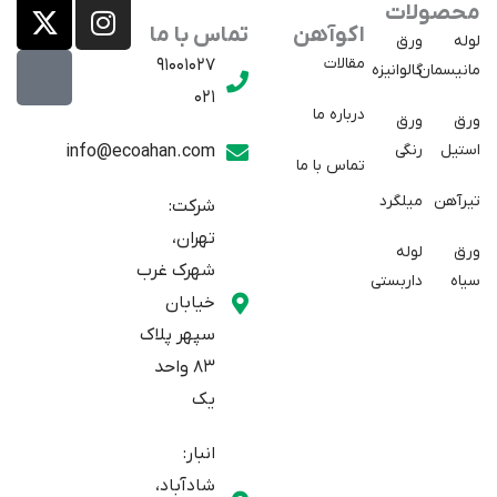
X
E
I
محصولات
a
-
n
اکوآهن
تماس با ما
لوله
ورق
p
t
s
مقالات
91001027
مانیسمان
گالوانیزه
w
a
t
021
r
i
a
درباره ما
ورق
ورق
a
t
g
استیل
رنگی
info@ecoahan.com
تماس با ما
r
t
t
e
a
تیرآهن
میلگرد
شرکت:
r
m
تهران،
ورق
لوله
شهرک غرب
سیاه
داربستی
خیابان
سپهر پلاک
83 واحد
یک
انبار:
شادآباد،