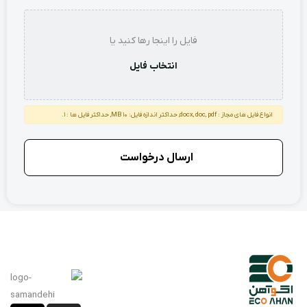
استعلام
فایل را اینجا رها کنید یا
انتخاب فایل
انواع فایل های مجاز : docx, doc, pdf, حداکثر اندازه فایل: 10 MB, حداکثر فایل ها : 1.