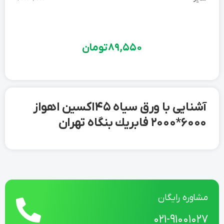
89,550
تومان
آشنایی با ورق سیاه 45 اکسین اهواز
6000*2000 فابريك بنگاه تهران
مشاوره رایگان
021-91001027