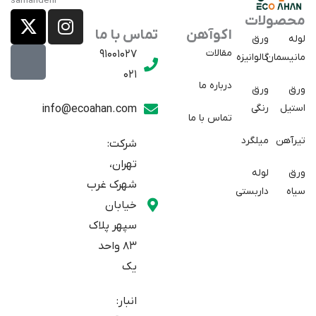
X
E
I
محصولات
a
-
n
اکوآهن
تماس با ما
لوله
ورق
p
t
s
مقالات
91001027
مانیسمان
گالوانیزه
w
a
t
021
r
i
a
درباره ما
ورق
ورق
a
t
g
استیل
رنگی
info@ecoahan.com
تماس با ما
r
t
t
e
a
تیرآهن
میلگرد
شرکت:
r
m
تهران،
ورق
لوله
شهرک غرب
سیاه
داربستی
خیابان
سپهر پلاک
83 واحد
یک
انبار: