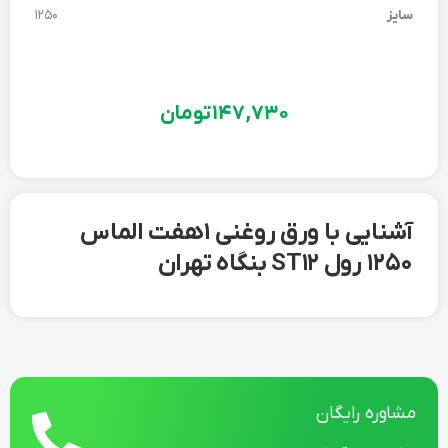
سایز
1250
147,730
تومان
آشنایی با ورق روغنی 1 هفت الماس
1250 رول ST12 بنگاه تهران
مشاوره رایگان