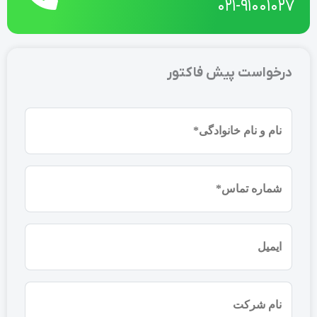
021-91001027
درخواست پیش فاکتور
نام
و
نام
شماره
خانوادگی
موبایل
(ضروری)
(ضروری)
ایمیل
نام
شرکت