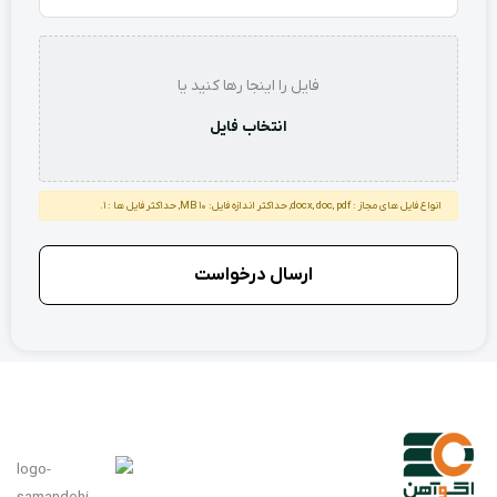
استعلام
فایل را اینجا رها کنید یا
انتخاب فایل
انواع فایل های مجاز : docx, doc, pdf, حداکثر اندازه فایل: 10 MB, حداکثر فایل ها : 1.