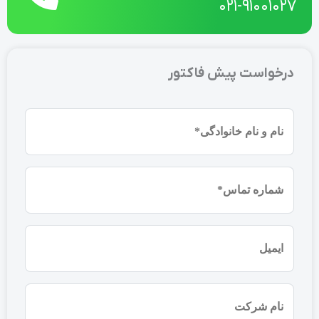
021-91001027
درخواست پیش فاکتور
نام
و
نام
شماره
خانوادگی
موبایل
(ضروری)
(ضروری)
ایمیل
نام
شرکت