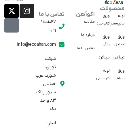
X
E
I
محصولات
a
-
n
اکوآهن
تماس با ما
لوله
ورق
p
t
s
مقالات
91001027
مانیسمان
گالوانیزه
w
a
t
021
r
i
a
درباره ما
ورق
ورق
a
t
g
استیل
رنگی
info@ecoahan.com
تماس با ما
r
t
t
e
a
تیرآهن
میلگرد
شرکت:
r
m
تهران،
ورق
لوله
شهرک غرب
سیاه
داربستی
خیابان
سپهر پلاک
83 واحد
یک
انبار: