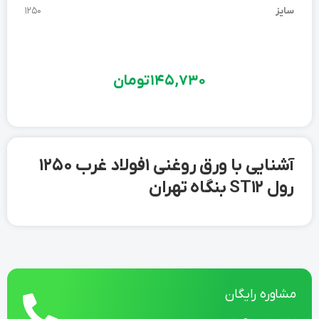
سایز
1250
145,730
تومان
آشنایی با ورق روغنی 1 فولاد غرب 1250
رول ST12 بنگاه تهران
مشاوره رایگان