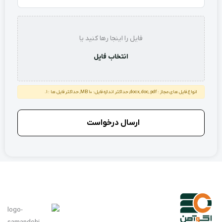
استعلام
فایل را اینجا رها کنید یا
انتخاب فایل
انواع فایل های مجاز : docx, doc, pdf, حداکثر اندازه فایل: 10 MB, حداکثر فایل ها : 1.