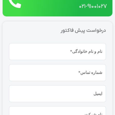
021-91001027
درخواست پیش فاکتور
نام
و
نام
شماره
خانوادگی
موبایل
(ضروری)
(ضروری)
ایمیل
نام