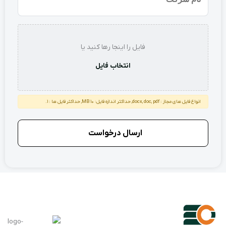
شرکت
استعلام
فایل را اینجا رها کنید یا
انتخاب فایل
انواع فایل های مجاز : docx, doc, pdf, حداکثر اندازه فایل: 10 MB, حداکثر فایل ها : 1.