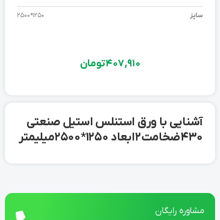
سایز
1250*2500
407,910
تومان
آشنایی با ورق استنلس استیل صنعتی
430 ضخامت 2 ابعاد 1250*2500 میلیمتر
مشاوره رایگان