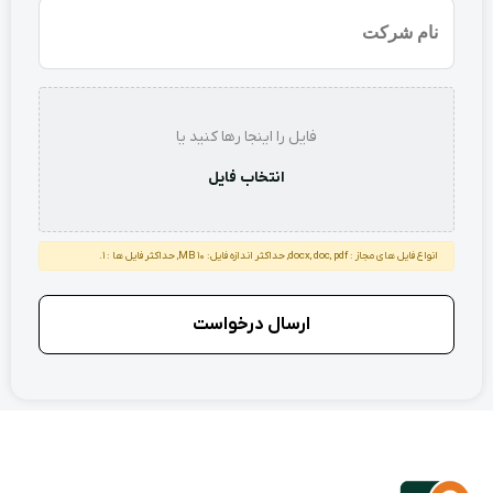
نام
شرکت
استعلام
فایل را اینجا رها کنید یا
انتخاب فایل
انواع فایل های مجاز : docx, doc, pdf, حداکثر اندازه فایل: 10 MB, حداکثر فایل ها : 1.