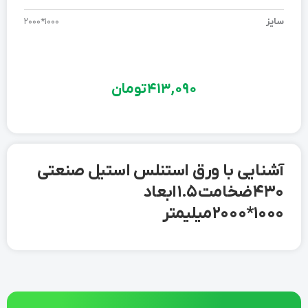
سایز
1000*2000
413,090
تومان
آشنایی با ورق استنلس استیل صنعتی
430 ضخامت 1.5 ابعاد
1000*2000 میلیمتر