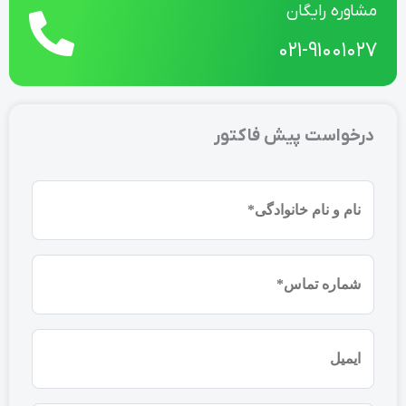
مشاوره رایگان
021-91001027
درخواست پیش فاکتور
نام
و
نام
شماره
خانوادگی
موبایل
(ضروری)
(ضروری)
ایمیل