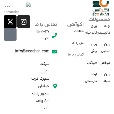
X
E
I
محصولات
a
-
n
اکوآهن
تماس با ما
لوله
ورق
p
t
s
مقالات
91001027
مانیسمان
گالوانیزه
w
a
t
021
r
i
a
درباره ما
ورق
ورق
a
t
g
استیل
رنگی
info@ecoahan.com
تماس با ما
r
t
t
e
a
تیرآهن
میلگرد
شرکت:
r
m
تهران،
ورق
لوله
شهرک غرب
سیاه
داربستی
خیابان
سپهر پلاک
83 واحد
یک