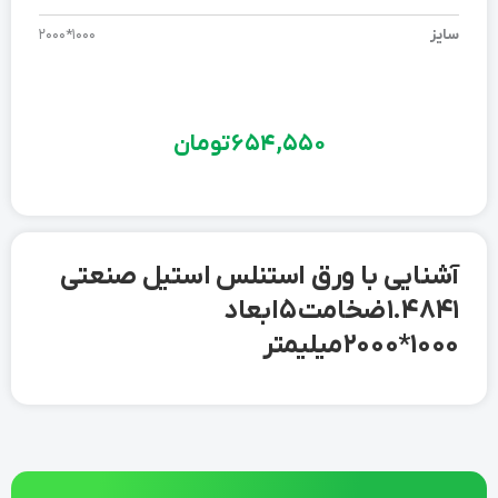
سایز
1000*2000
654,550
تومان
آشنایی با ورق استنلس استیل صنعتی
1.4841 ضخامت 5 ابعاد
1000*2000 میلیمتر