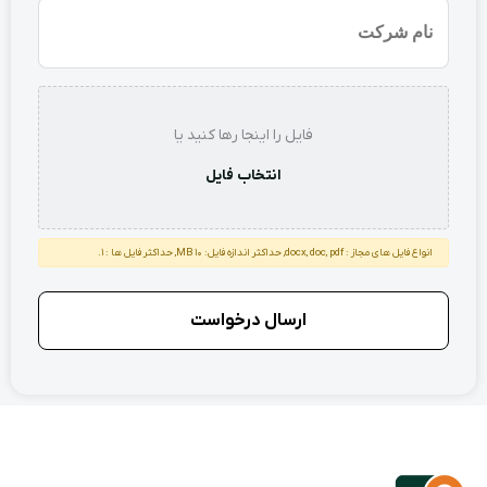
نام
شرکت
استعلام
فایل را اینجا رها کنید یا
انتخاب فایل
انواع فایل های مجاز : docx, doc, pdf, حداکثر اندازه فایل: 10 MB, حداکثر فایل ها : 1.