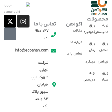
X
E
I
محصولات
a
-
n
اکوآهن
تماس با ما
لوله
ورق
p
t
s
مقالات
91001027
مانیسمان
گالوانیزه
w
a
t
021
r
i
a
درباره ما
ورق
ورق
a
t
g
استیل
رنگی
info@ecoahan.com
تماس با ما
r
t
t
e
a
تیرآهن
میلگرد
شرکت:
r
m
تهران،
ورق
لوله
شهرک غرب
سیاه
داربستی
خیابان
سپهر پلاک
83 واحد
یک