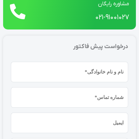
مشاوره رایگان
021-91001027
درخواست پیش فاکتور
نام
و
نام
شماره
خانوادگی
موبایل
(ضروری)
(ضروری)
ایمیل