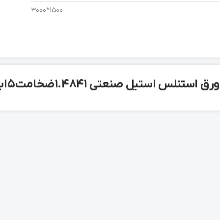
1500*3000
س استیل صنعتی 1.4841 ضخامت 5 ابعاد 1500*3000 میلیمتر