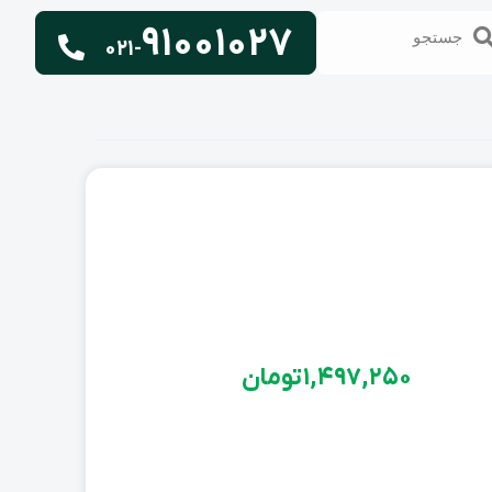
91001027
تجو
جستجو
021-
1,497,250
تومان