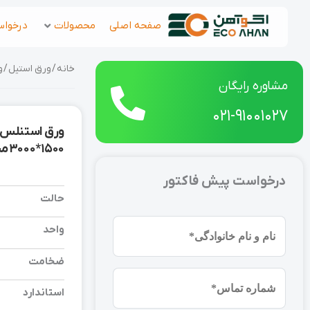
رش
صفحه اصلی
محصولات
درخواس
ه
حتوا
خانه
/
ورق استیل
/ ورق
مشاوره رایگان
021-91001027
1500*3000 میلیمتر
درخواست پیش فاکتور
حالت
نام
واحد
و
ضخامت
نام
شماره
خانوادگی
استاندارد
موبایل
(ضروری)