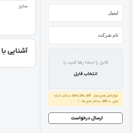
(ضروری)
سایز
ایمیل
نام
شرکت
آشنایی با ورق استنل
استعلام
فایل را اینجا رها کنید یا
انتخاب فایل
انواع فایل های مجاز : docx, doc, pdf, حداکثر اندازه
فایل: 10 MB, حداکثر فایل ها : 1.