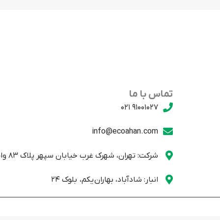
تماس با ما
91001027 021
info@ecoahan.com
شرکت: تهران، شهرک غرب خیابان سپهر پلاک 83 واحد یک
انبار: شادآباد، بهاران یکم، بلوک 24