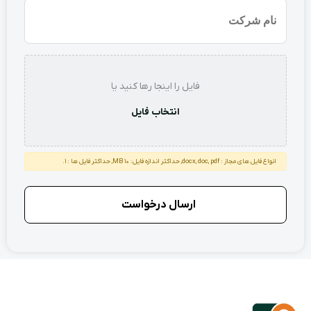
نام
شرکت
استعلام
فایل را اینجا رها کنید یا
انتخاب فایل
انواع فایل های مجاز : docx, doc, pdf, حداکثر اندازه فایل: 10 MB, حداکثر فایل ها : 1.