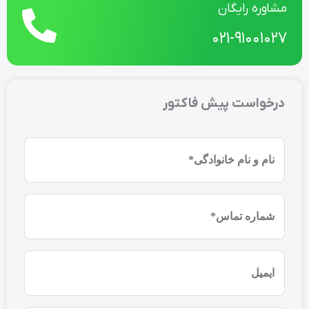
مشاوره رایگان
021-91001027
درخواست پیش فاکتور
نام
و
نام
شماره
خانوادگی
موبایل
(ضروری)
(ضروری)
ایمیل