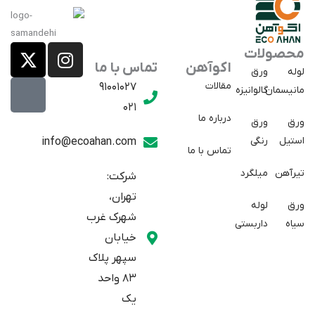
X
E
I
محصولات
a
-
n
اکوآهن
تماس با ما
لوله
ورق
p
t
s
مقالات
91001027
مانیسمان
گالوانیزه
w
a
t
021
r
i
a
درباره ما
ورق
ورق
a
t
g
استیل
رنگی
info@ecoahan.com
تماس با ما
r
t
t
e
a
تیرآهن
میلگرد
شرکت:
r
m
تهران،
ورق
لوله
شهرک غرب
سیاه
داربستی
خیابان
سپهر پلاک
83 واحد
یک