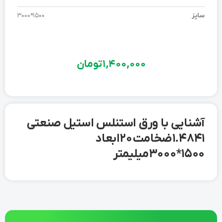
سایز
1500*3000
1,400,000
تومان
آشنایی با ورق استنلس استیل صنعتی
1.4841 ضخامت 20 ابعاد
1500*3000 میلیمتر