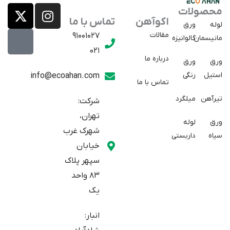
X
E
I
محصولات
a
-
n
اکوآهن
تماس با ما
لوله
ورق
p
t
s
مقالات
91001027
مانیسمان
گالوانیزه
w
a
t
021
r
i
a
درباره ما
ورق
ورق
a
t
g
استیل
رنگی
info@ecoahan.com
تماس با ما
r
t
t
e
a
تیرآهن
میلگرد
شرکت:
r
m
تهران،
ورق
لوله
شهرک غرب
سیاه
داربستی
خیابان
سپهر پلاک
83 واحد
یک
انبار: