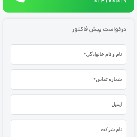
021-91001027
درخواست پیش فاکتور
نام
و
نام
شماره
خانوادگی
موبایل
(ضروری)
(ضروری)
ایمیل
نام
شرکت