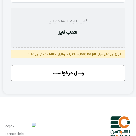
استعلام
فایل را اینجا رها کنید یا
انتخاب فایل
انواع فایل های مجاز : docx, doc, pdf, حداکثر اندازه فایل: 10 MB, حداکثر فایل ها : 1.