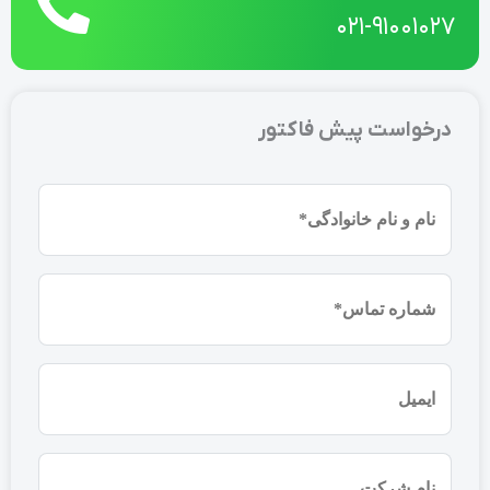
021-91001027
درخواست پیش فاکتور
نام
و
نام
شماره
خانوادگی
موبایل
(ضروری)
(ضروری)
ایمیل
نام