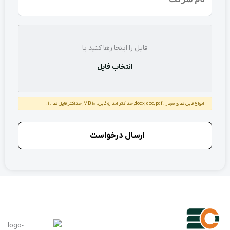
شرکت
استعلام
فایل را اینجا رها کنید یا
انتخاب فایل
انواع فایل های مجاز : docx, doc, pdf, حداکثر اندازه فایل: 10 MB, حداکثر فایل ها : 1.