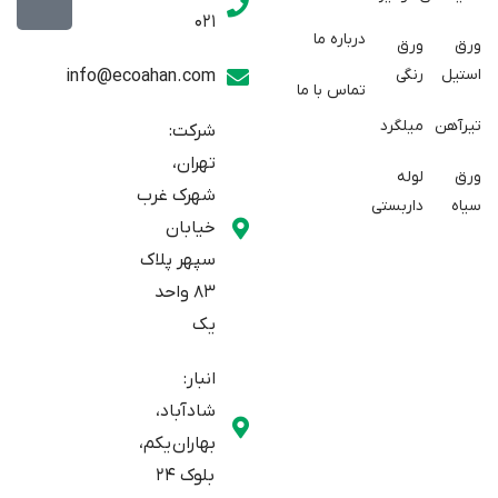
w
a
t
021
r
i
a
درباره ما
ورق
ورق
a
t
g
استیل
رنگی
info@ecoahan.com
تماس با ما
r
t
t
e
a
تیرآهن
میلگرد
شرکت:
r
m
تهران،
ورق
لوله
شهرک غرب
سیاه
داربستی
خیابان
سپهر پلاک
83 واحد
یک
انبار:
شادآباد،
بهاران یکم،
بلوک 24