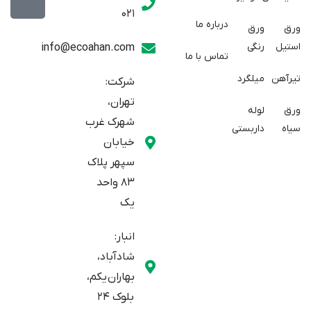
w
a
t
021
r
i
a
درباره ما
ورق
ورق
a
t
g
استیل
رنگی
info@ecoahan.com
تماس با ما
r
t
t
e
a
تیرآهن
میلگرد
شرکت:
r
m
تهران،
ورق
لوله
شهرک غرب
سیاه
داربستی
خیابان
سپهر پلاک
83 واحد
یک
انبار:
شادآباد،
بهاران یکم،
بلوک 24