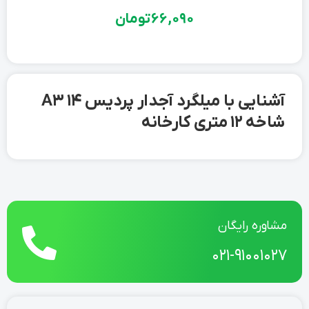
66,090
تومان
آشنایی با میلگرد آجدار پردیس 14 A3
شاخه 12 متری کارخانه
مشاوره رایگان
021-91001027