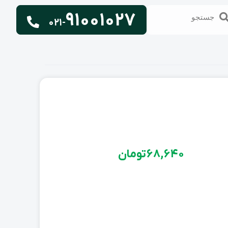
91001027
تجو
جستجو
021-
68,640
تومان