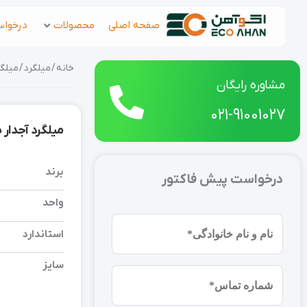
رش
صفحه اصلی
محصولات
درخواس
ه
حتوا
خانه
/
میلگرد
/ میلگرد آجدار
مشاوره رایگان
021-91001027
میلگرد آجدار هیربد 8 A2 شاخه 2
برند
درخواست پیش فاکتور
واحد
نام
استاندارد
و
نام
سایز
شماره
خانوادگی
موبایل
(ضروری)