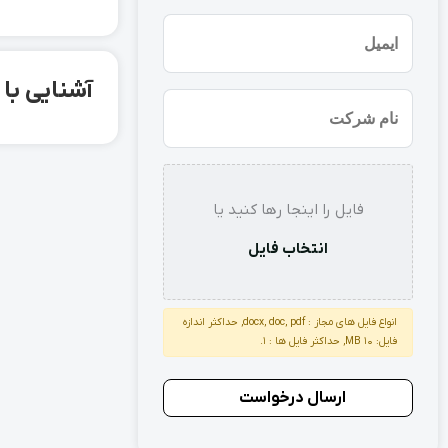
(ضروری)
ایمیل
آشنایی با میلگرد آ
نام
شرکت
استعلام
فایل را اینجا رها کنید یا
انتخاب فایل
انواع فایل های مجاز : docx, doc, pdf, حداکثر اندازه
فایل: 10 MB, حداکثر فایل ها : 1.