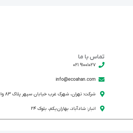
تماس با ما
91001027 021
info@ecoahan.com
شرکت: تهران، شهرک غرب خیابان سپهر پلاک 83 واحد یک
انبار: شادآباد، بهاران یکم، بلوک 24