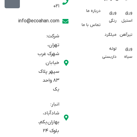
w
a
t
021
r
i
a
درباره ما
ورق
ورق
a
t
g
استیل
رنگی
info@ecoahan.com
تماس با ما
r
t
t
e
a
تیرآهن
میلگرد
شرکت:
r
m
تهران،
ورق
لوله
شهرک غرب
سیاه
داربستی
خیابان
سپهر پلاک
83 واحد
یک
انبار:
شادآباد،
بهاران یکم،
بلوک 24