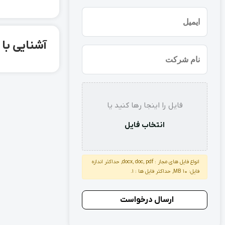
(ضروری)
ایمیل
آشنایی با میلگرد آج
نام
شرکت
استعلام
فایل را اینجا رها کنید یا
انتخاب فایل
انواع فایل های مجاز : docx, doc, pdf, حداکثر اندازه
فایل: 10 MB, حداکثر فایل ها : 1.