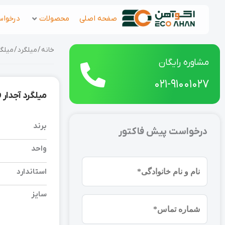
رش
صفحه اصلی
محصولات
درخواس
ه
حتوا
خانه
/
میلگرد
/ میلگرد آجدار 
مشاوره رایگان
021-91001027
میلگرد آجدار فایکو 14 A3 شاخه 12
برند
درخواست پیش فاکتور
واحد
نام
استاندارد
و
نام
سایز
شماره
خانوادگی
موبایل
(ضروری)