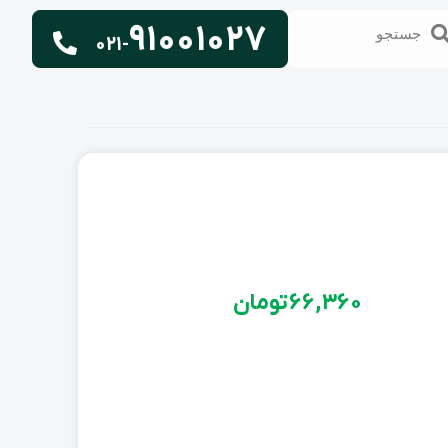
91001027
تجو
جستجو
021-
66,360
تومان