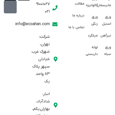
p
t
s
مقالات
91001027
مانیسمان
گالوانیزه
w
a
t
021
r
i
a
درباره ما
ورق
ورق
a
t
g
استیل
رنگی
info@ecoahan.com
تماس با ما
r
t
t
e
a
تیرآهن
میلگرد
شرکت:
r
m
تهران،
ورق
لوله
شهرک غرب
سیاه
داربستی
خیابان
سپهر پلاک
83 واحد
یک
انبار:
شادآباد،
بهاران یکم،