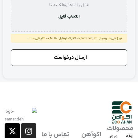
فایل را اینجا رها کنید یا
انتخاب فایل
انواع فایل های مجاز : docx, doc, pdf, حداکثر اندازه فایل: 10 MB, حداکثر فایل ها : 1.
X
E
I
محصولات
a
-
n
اکوآهن
تماس با ما
لوله
ورق