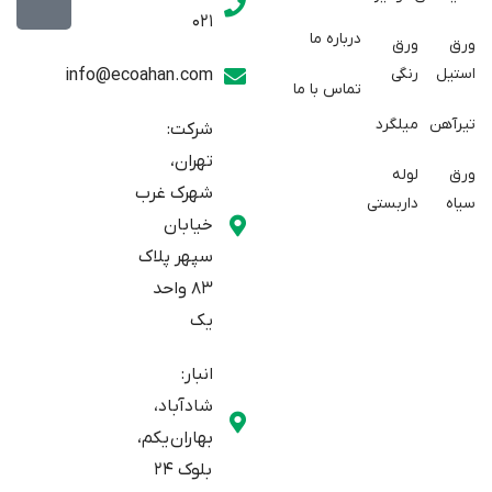
w
a
t
021
r
i
a
درباره ما
ورق
ورق
a
t
g
استیل
رنگی
info@ecoahan.com
تماس با ما
r
t
t
e
a
تیرآهن
میلگرد
شرکت:
r
m
تهران،
ورق
لوله
شهرک غرب
سیاه
داربستی
خیابان
سپهر پلاک
83 واحد
یک
انبار:
شادآباد،
بهاران یکم،
بلوک 24