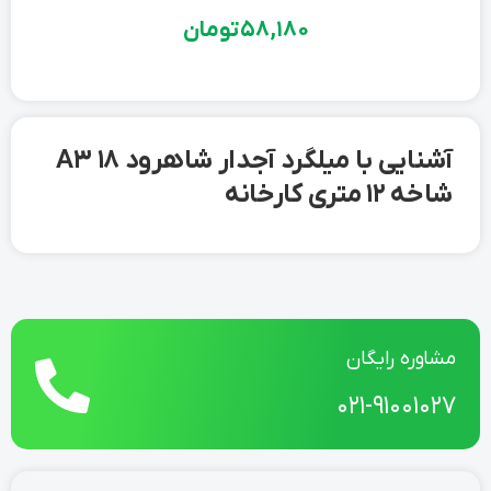
58,180
تومان
آشنایی با میلگرد آجدار شاهرود 18 A3
شاخه 12 متری کارخانه
مشاوره رایگان
021-91001027