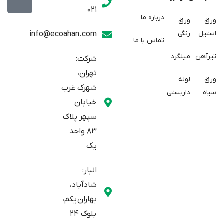
w
a
t
021
r
i
a
درباره ما
ورق
ورق
a
t
g
استیل
رنگی
info@ecoahan.com
تماس با ما
r
t
t
e
a
تیرآهن
میلگرد
شرکت:
r
m
تهران،
ورق
لوله
شهرک غرب
سیاه
داربستی
خیابان
سپهر پلاک
83 واحد
یک
انبار:
شادآباد،
بهاران یکم،
بلوک 24