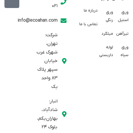
w
a
t
021
r
i
a
درباره ما
ورق
ورق
a
t
g
استیل
رنگی
info@ecoahan.com
تماس با ما
r
t
t
e
a
تیرآهن
میلگرد
شرکت:
r
m
تهران،
ورق
لوله
شهرک غرب
سیاه
داربستی
خیابان
سپهر پلاک
83 واحد
یک
انبار:
شادآباد،
بهاران یکم،
بلوک 24