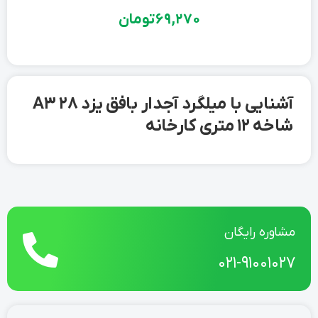
69,270
تومان
آشنایی با میلگرد آجدار بافق یزد 28 A3
شاخه 12 متری کارخانه
مشاوره رایگان
021-91001027