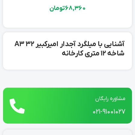
68,360
تومان
آشنایی با میلگرد آجدار امیرکبیر 32 A3
شاخه 12 متری کارخانه
مشاوره رایگان
021-91001027