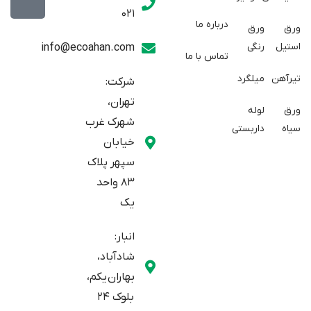
w
a
t
021
r
i
a
درباره ما
ورق
ورق
a
t
g
استیل
رنگی
info@ecoahan.com
تماس با ما
r
t
t
e
a
تیرآهن
میلگرد
شرکت:
r
m
تهران،
ورق
لوله
شهرک غرب
سیاه
داربستی
خیابان
سپهر پلاک
83 واحد
یک
انبار:
شادآباد،
بهاران یکم،
بلوک 24