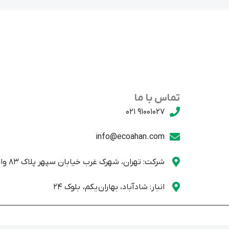
تماس با ما
91001027 021
info@ecoahan.com
شرکت: تهران، شهرک غرب خیابان سپهر پلاک 83 واحد یک
انبار: شادآباد، بهاران یکم، بلوک 24