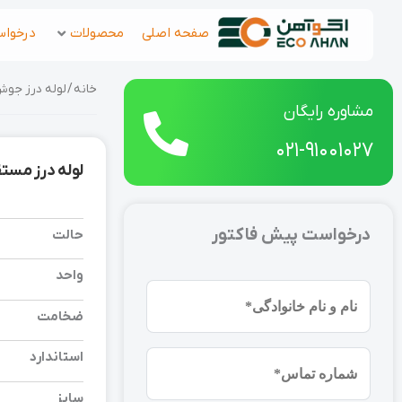
رش
صفحه اصلی
محصولات
درخواس
ه
حتوا
خانه
/
لوله درز جو
مشاوره رایگان
021-91001027
لوله درز مستقیم 2.9 2 اینچ اصفهان تست گاز PI 6
درخواست پیش فاکتور
حالت
واحد
نام
ضخامت
و
نام
استاندارد
شماره
خانوادگی
موبایل
(ضروری)
سایز