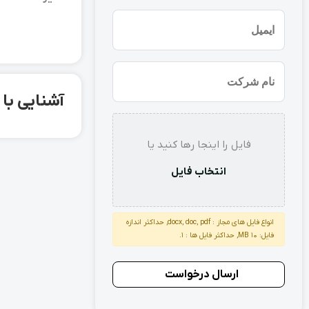
(ضروری)
ایمیل
نام
شرکت
آشنایی با لوله درز مستقیم 
استعلام
فایل را اینجا رها کنید یا
انتخاب فایل
انواع فایل های مجاز : docx, doc, pdf, حداکثر اندازه
فایل: 10 MB, حداکثر فایل ها : 1.