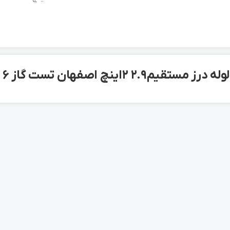
2.9 2 اینچ اصفهان تست گاز API 6متری کارخانه