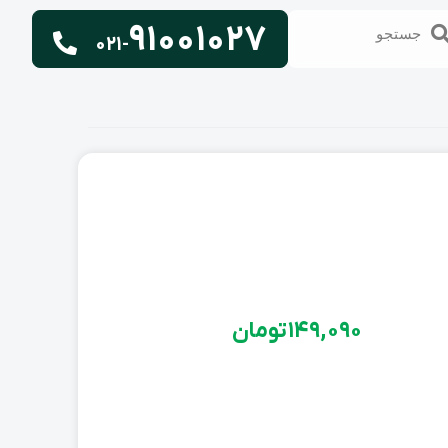
91001027
تجو
جستجو
021-
149,090
تومان