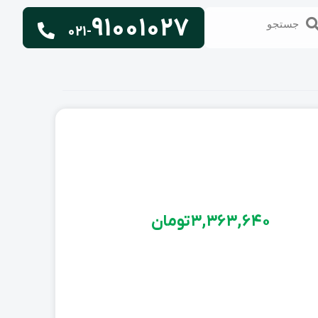
91001027
تجو
جستجو
021-
3,363,640
تومان