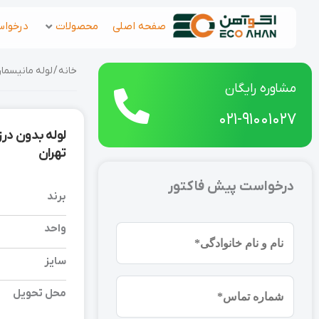
رش
صفحه اصلی
محصولات
درخواس
ه
حتوا
خانه
/
لوله مانیسما
مشاوره رایگان
021-91001027
تهران
درخواست پیش فاکتور
برند
واحد
نام
و
سایز
نام
شماره
خانوادگی
محل تحویل
موبایل
(ضروری)