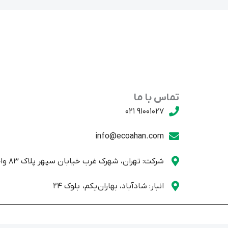
تماس با ما
91001027 021
info@ecoahan.com
شرکت: تهران، شهرک غرب خیابان سپهر پلاک 83 واحد یک
انبار: شادآباد، بهاران یکم، بلوک 24