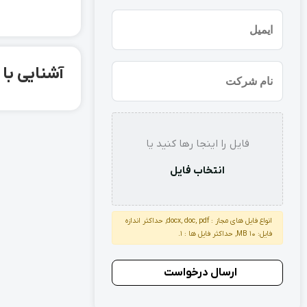
(ضروری)
ایمیل
نام
آشنایی با لوله بدو
شرکت
استعلام
فایل را اینجا رها کنید یا
انتخاب فایل
انواع فایل های مجاز : docx, doc, pdf, حداکثر اندازه
فایل: 10 MB, حداکثر فایل ها : 1.