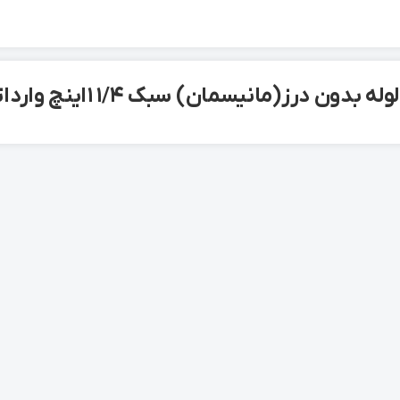
ن درز(مانیسمان) سبک ۱/۴ ۱ اینچ وارداتی 6 متری بنگاه تهران