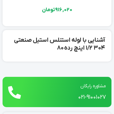
916,020
تومان
آشنایی با لوله استنلس استیل صنعتی
304 1/2 اینچ رده 80
مشاوره رایگان
021-91001027