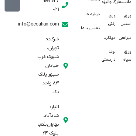
مقالات
91001027
مانیسمان
گالوانیزه
w
a
t
021
r
i
a
درباره ما
ورق
ورق
a
t
g
استیل
رنگی
info@ecoahan.com
تماس با ما
r
t
t
e
a
تیرآهن
میلگرد
شرکت:
r
m
تهران،
ورق
لوله
شهرک غرب
سیاه
داربستی
خیابان
سپهر پلاک
83 واحد
یک
انبار:
شادآباد،
بهاران یکم،
بلوک 24