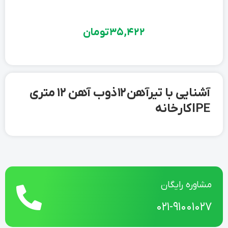
35,422
تومان
آشنایی با تیرآهن 12 ذوب آهن 12 متری
IPE کارخانه
مشاوره رایگان
021-91001027