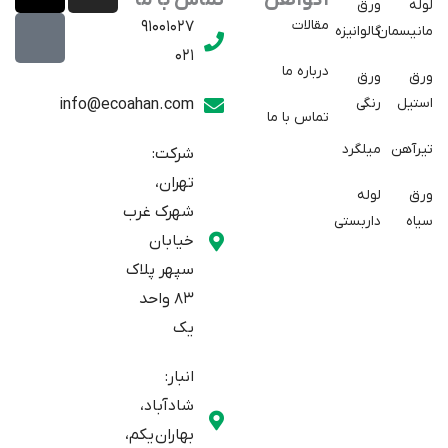
اکوآهن
تماس با ما
لوله
ورق
p
t
s
مقالات
91001027
مانیسمان
گالوانیزه
w
a
t
021
r
i
a
درباره ما
ورق
ورق
a
t
g
استیل
رنگی
info@ecoahan.com
تماس با ما
r
t
t
e
a
تیرآهن
میلگرد
شرکت:
r
m
تهران،
ورق
لوله
شهرک غرب
سیاه
داربستی
خیابان
سپهر پلاک
83 واحد
یک
انبار:
شادآباد،
بهاران یکم،