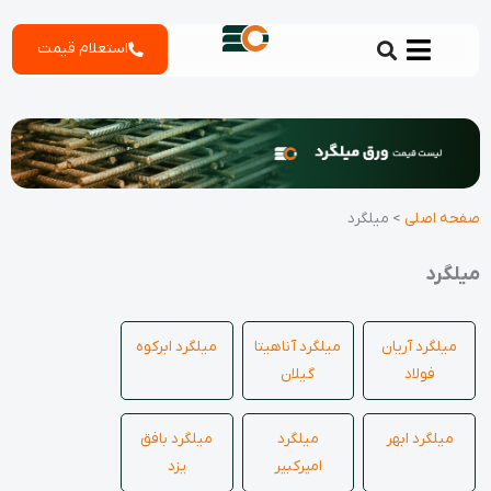
رش
استعلام قیمت
ه
حتوا
صفحه اصلی
>
میلگرد
میلگرد
میلگرد آریان
میلگرد آناهیتا
میلگرد ابرکوه
فولاد
گیلان
میلگرد ابهر
میلگرد
میلگرد بافق
امیرکبیر
یزد