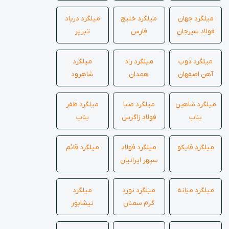
میلگرد جهان
میلگرد خلیج
میلگرد درپاد
فولاد سیرجان
فارس
تبریز
میلگرد ذوب
میلگرد راد
میلگرد
آهن اصفهان
همدان
شاهرود
میلگرد شاهین
میلگرد صبا
میلگرد ظفر
بناب
فولاد زاگرس
بناب
میلگرد فایکو
میلگرد فولاد
میلگرد قائم
سپهر ایرانیان
میلگرد میانه
میلگرد نورد
میلگرد
گرم سمنان
نیشابور