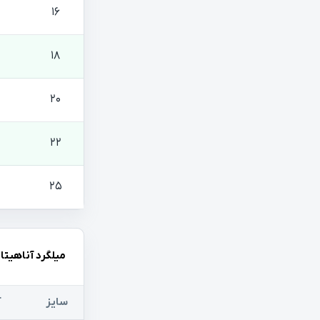
16
18
20
22
25
میلگرد آناهیتا 
سایز
آ