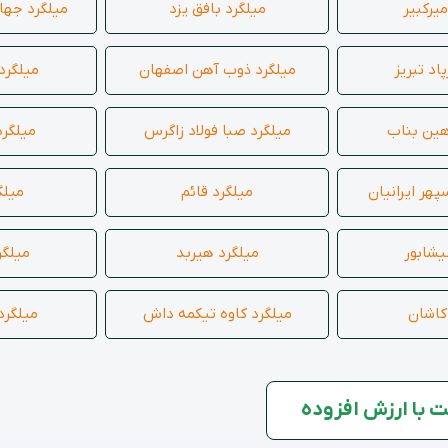
میرکبیر
میلگرد بافق یزد
میلگرد جها
09102552499
داخلی 203
اد تبریز
میلگرد ذوب آهن اصفهان
میلگرد
هین بناب
میلگرد صبا فولاد زاگرس
میلگرد
پهر ایرانیان
میلگرد قائم
میلگ
یشابور
میلگرد هیربد
میلگ
کاشان
میلگرد کاوه تیکمه داش
میلگرد 
 با ارزش افزوده