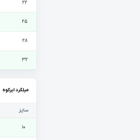
22
25
28
32
میلگرد ابرکوه
سایز
10