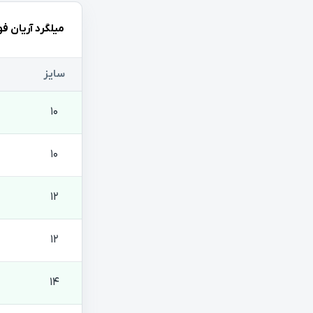
میلگرد آریان فو
سایز
10
10
12
12
14