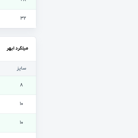
32
میلگرد ابهر
سایز
8
10
10