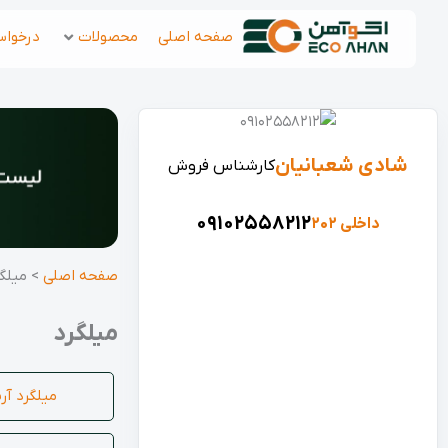
رش
صفحه اصلی
محصولات
درخواس
ه
حتوا
شادی شعبانیان
آرمان عبدالله ن
کارشناس فروش
40
09102558212
داخلی 202
داخلی 309
صفحه اصلی
>
میلگ
میلگرد
میلگرد آری