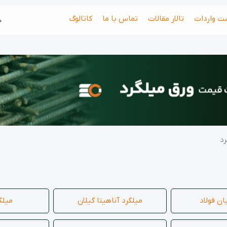
جس
ت واردات
تالار مقالات
تماس با ما
کاتالوگ
ژاد
کارشناس تامین
091025558
رد
ان فولاد
میلگرد آناهیتا گیلان
میلگ
مونا شاهواری
کارشناس فروش